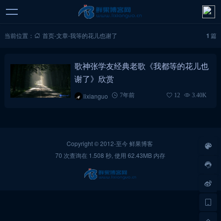
当前位置：
首页
-
文章
-
我等的花儿也谢了
1
篇
歌神张学友经典老歌《我都等的花儿也
谢了》欣赏
lixianguo
7年前
12
3.40K
Copyright © 2012-至今
鲜果博客
70 次查询在 1.508 秒, 使用 62.43MB 内存