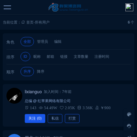
当前位置：
首页
-
所有用户
6
个
角色
全部
管理员
编辑
排序
昵称
邮箱
链接
文章数量
注册时间
ID
顺序
升序
降序
lixianguo
加入时间：7年前
总编
@ 红苹果网络有限公司
143
54.49W
2.05K
3.56K
￥900
关注
(0)
私信
打赏