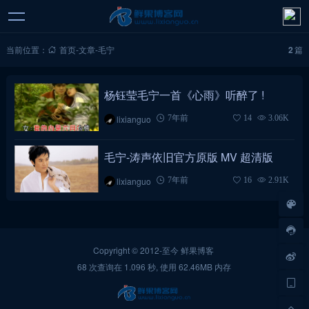
当前位置：
首页
-
文章
-
毛宁
2
篇
杨钰莹毛宁一首《心雨》听醉了 !
lixianguo
7年前
14
3.06K
毛宁-涛声依旧官方原版 MV 超清版
lixianguo
7年前
16
2.91K
Copyright © 2012-至今
鲜果博客
68 次查询在 1.096 秒, 使用 62.46MB 内存