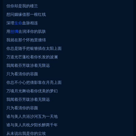
但你却是我的楼兰
想问姻缘借那一根红线
深埋
生命
血脉相连
用
丝绸
去润泽你的肌肤
我就在那个怀抱里缠绵
你总是随手把银簪插在太阳上面
万道光芒蓬松着你长发的波澜
我闻着芬芳跋涉着无限远
只为看清你的容颜
你总不小心把倩影靠在月亮上面
万顷月光舞动着你优美的梦幻
我闻着芬芳跋涉着无限远
只为看清你的容颜
谁与美人共浴沙河互为一天地
谁与美人共枕夕阳长醉两千年
从未说出我是你的尘埃