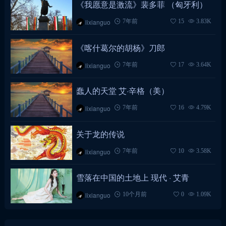
《我愿意是激流》裴多菲 （匈牙利）
lixianguo
7年前
15
3.83K
《喀什葛尔的胡杨》刀郎
lixianguo
7年前
17
3.64K
蠢人的天堂 艾·辛格（美）
lixianguo
7年前
16
4.79K
关于龙的传说
lixianguo
7年前
10
3.58K
雪落在中国的土地上 现代 · 艾青
lixianguo
10个月前
0
1.09K