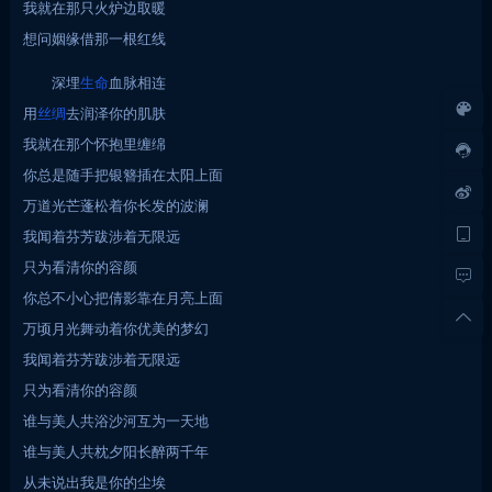
我就在那只火炉边取暖
想问姻缘借那一根红线
深埋
生命
血脉相连
用
丝绸
去润泽你的肌肤
我就在那个怀抱里缠绵
你总是随手把银簪插在太阳上面
万道光芒蓬松着你长发的波澜
我闻着芬芳跋涉着无限远
只为看清你的容颜
你总不小心把倩影靠在月亮上面
万顷月光舞动着你优美的梦幻
我闻着芬芳跋涉着无限远
只为看清你的容颜
谁与美人共浴沙河互为一天地
谁与美人共枕夕阳长醉两千年
从未说出我是你的尘埃