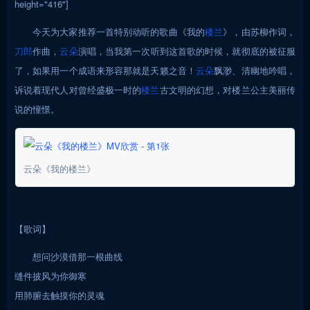
height="416"]
今天为大家推荐一首特别动听的歌曲《我的
楼兰
》，由苏柳作词，
刀郎
作曲，
云朵
演唱，当我第一次听到这首歌的时候，就彻底的被征服
了，如果用一个成语来形容那就是天籁之音！
云朵
飘渺、清幽地吟唱，
诉说着现代人对曾经盛极一时的
楼兰
古文明的幻想，对楼兰公主美丽传
说的憧憬。
云朵《我的楼兰》
【歌词】
想问沙漠借那一根曲线
缝件披风为你御寒
用肺腑去触摸你的灵魂