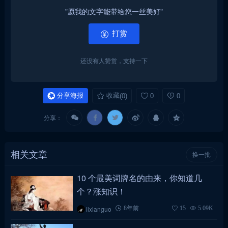
"愿我的文字能带给您一丝美好"
打赏
还没有人赞赏，支持一下
分享海报
收藏
(0)
0
0
分享：
相关文章
换一批
10 个最美词牌名的由来，你知道几
个？涨知识！
lixianguo
8年前
15
5.09K