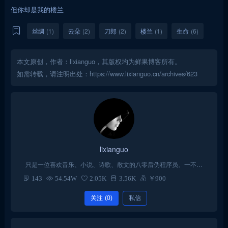
但你却是我的楼兰
丝绸
(1)
云朵
(2)
刀郎
(2)
楼兰
(1)
生命
(6)
本文原创，作者：lixianguo，其版权均为鲜果博客所有。
如需转载，请注明出处：https://www.lixianguo.cn/archives/623
lixianguo
只是一位喜欢音乐、小说、诗歌、散文的八零后伪程序员。一不小
心入了wordpress的坑，从此一发不可收拾！每天以折腾主题代码为
143
54.54W
2.05K
3.56K
￥900
乐。
关注
(0)
私信