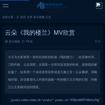
当前位置：
首页
-
文章
-
音乐视频
-
正文
云朵《我的楼兰》MV欣赏
音乐视频
7年前
0
今天为大家推荐一首特别动听的歌曲《我的楼兰》，由苏柳作词，
刀郎作曲，云朵演唱，当我第一次听到这首歌的时候，就彻底的被
征服了，如果用一个成语来形容那就是天籁之音！云朵飘渺、清幽
地吟唱，诉说着现代人对曾经盛极一时的楼兰古文明的幻想，对楼
兰公主美丽传说的憧憬。
[youku-video-video id="youku1" youku_id="XMjkwMDY4MzkzNg"