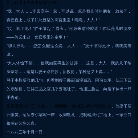
立，扣上了大衣上所有的纽扣……
“我，大人……非常高兴！您，可以说，原是我儿时的朋友，忽然间，
青云直上，成了如此显赫的高官重臣！嘿嘿，大人！”
“哎，算了吧！”胖子皱起了眉头，“何必来这种腔调！你我是儿时朋友
——何必来这一套官场里的奉承！”
“哪儿行呢……您怎么能这么说，大人……”瘦子缩得更小，嘿嘿笑着
说，
“大人体恤下情……使我如蒙再生的甘露……这是，大人，我的儿子纳
法奈尔……这是我妻子路易莎，新教徒，某种意义上说……”
胖子本想反驳他几句，但看到瘦子那副诚惶诚恐、阿谀奉承、低三下四
的寒酸相，使得三品文官几乎要呕吐了。他扭过脸去，向瘦子伸出一只
手告别。
瘦子握握他的三个指头，一躬到地，像中国人那样嘿嘿笑着
。他妻子眉
开眼笑。纳法奈尔喀嚓一声，收脚敬礼，把制帽掉到了地上。一家三口
都感到又惊又喜。
一八八三年十月一日