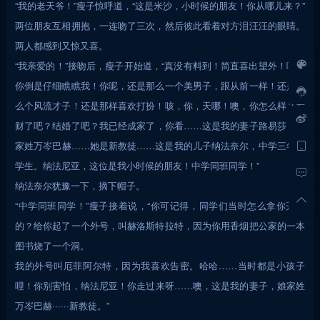
“我的老天爷！”瘦子惊呼道，“这是米沙，小时候的朋友！你从哪儿来？”
两位朋友互相拥抱，一连吻了三次，然后彼此看着对方泪汪汪的眼睛。
两人都感到又惊又喜。
“我亲爱的！”接吻后，瘦子开始道，“真没有料到！简直喜出望外！哎，
你倒是仔细瞧瞧我！你呢，还是那么一个美男子，跟从前一样！还是那
么个风流才子！还是那样喜欢打扮！咳，你，天哪！噢，你怎么样？发
财了吧？结婚了吧？我已经成家了，你看……这是我的妻子路易莎，娘
家姓万岑巴赫……她是新教徒……这是我的儿子纳法奈尔，中学三年级
学生。纳法尼亚，这位是我小时候的朋友！中学同班同学！”
纳法奈尔犹豫一下，摘下帽子。
“中学同班同学！”瘦子接着说，“你可记得，同学们当时怎么拿你开心
的？给你起了一个外号，叫赫洛斯特拉特，因为你用香烟把公家的一本
图书烧了一个洞。
我的外号叫厄菲阿尔特，因为我喜欢告密。哈哈……当时都是小孩子
哩！你别害怕，纳法尼亚！你走过来呀……噢，这是我的妻子，娘家姓
万岑巴赫······新教徒。”