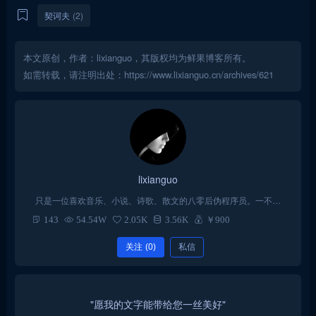
契诃夫
(2)
本文原创，作者：lixianguo，其版权均为鲜果博客所有。
如需转载，请注明出处：https://www.lixianguo.cn/archives/621
lixianguo
只是一位喜欢音乐、小说、诗歌、散文的八零后伪程序员。一不小
心入了wordpress的坑，从此一发不可收拾！每天以折腾主题代码为
143
54.54W
2.05K
3.56K
￥900
乐。
关注
(0)
私信
"愿我的文字能带给您一丝美好"