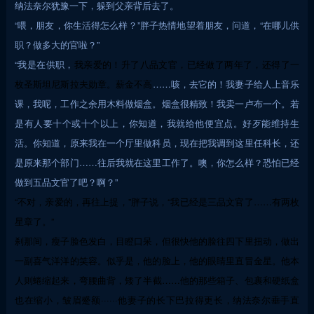
纳法奈尔犹豫一下，躲到父亲背后去了。
“喂，朋友，你生活得怎么样？”胖子热情地望着朋友，问道，“在哪儿供
职？做多大的官啦？”
“我是在供职，
我亲爱的！升了八品文官，已经做了两年了，还得了一
枚圣斯坦尼斯拉夫勋章。薪金不高
……咳，去它的！我妻子给人上音乐
课，我呢，工作之余用木料做烟盒。烟盒很精致！我卖一卢布一个。若
是有人要十个或十个以上，你知道，我就给他便宜点。好歹能维持生
活。你知道，原来我在一个厅里做科员，现在把我调到这里任科长，还
是原来那个部门……往后我就在这里工作了。噢，你怎么样？恐怕已经
做到五品文官了吧？啊？”
“不对，亲爱的，再往上提，”胖子说，“我已经是三品文官了……有两枚
星章了。”
刹那间，瘦子脸色发白，目瞪口呆，但很快他的脸往四下里扭动，做出
一副喜气洋洋的笑容。似乎是，他的脸上，他的眼睛里直冒金星。他本
人则蜷缩起来，弯腰曲背，矮了半截……他的那些箱子、包裹和硬纸盒
也在缩小，皱眉蹙额······他妻子的长下巴拉得更长，纳法奈尔垂手直