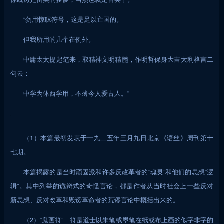
“勿用惊叹符号，这是足以亡国的。
但我所用的几个在例外。
中庸太太提起笔来，取精神文明精髓，作明哲保身大吉大利格言二
句云：
中学为体西学用，不薄今人爱古人。”
（1）本篇最初发表于一九二五年三月九日北京《语丝》周刊第十
七期。
本篇揭露的是当时顽固派和许多反改革者的“魂灵”和他们的思想“逻
辑”。其中列举的诡辩式的奇怪言论，都是作者从当时社会上一些反对
新思想、反对改革和毁谤革命者的荒谬言论中概括出来的。
（2）“鬼画符” 符是道士以朱笔或墨笔在纸或布上画的似字非字的