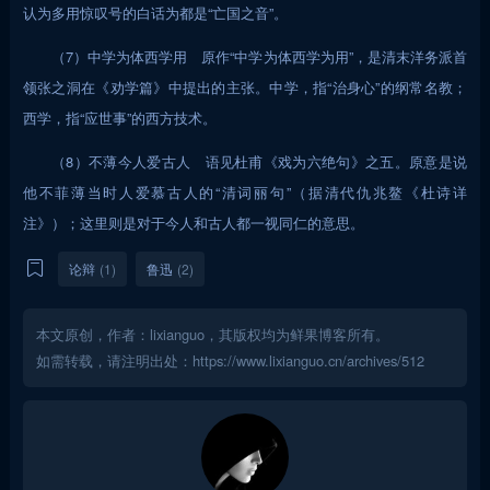
认为多用惊叹号的白话为都是“亡国之音”。
（7）中学为体西学用 原作“中学为体西学为用”，是清末洋务派首
领张之洞在《劝学篇》中提出的主张。中学，指“治身心”的纲常名教；
西学，指“应世事”的西方技术。
（8）不薄今人爱古人 语见杜甫《戏为六绝句》之五。原意是说
他不菲薄当时人爱慕古人的“清词丽句”（据清代仇兆鳌《杜诗详
注》）；这里则是对于今人和古人都一视同仁的意思。
论辩
(1)
鲁迅
(2)
本文原创，作者：lixianguo，其版权均为鲜果博客所有。
如需转载，请注明出处：https://www.lixianguo.cn/archives/512