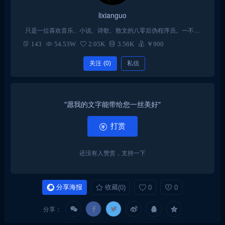
lixianguo
只是一位喜欢音乐、小说、诗歌、散文的八零后伪程序员。一不小
心入了wordpress的坑，从此一发不可收拾！每天以折腾主题代码为
143
54.53W
2.05K
3.56K
￥900
乐。
关注
(0)
私信
"愿我的文字能带给您一丝美好"
打赏
还没有人赞赏，支持一下
分享海报
收藏
(0)
0
0
分享：