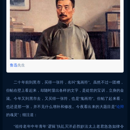
鲁迅
先生
二十年前到黑市，买得一张符，名叫“鬼画符”。虽然不过一团糟，
但帖在壁上看起来，却随时显出各样的文字，是处世的宝训，立身的金
箴。今年又到黑市去，又买得一张符，也是“鬼画符”。但帖了起来看，
也还是那一张，并不见什么增补和修改。今夜看出来的大题目是“
论辩
的魂灵”；细注道：
“祖传老年中年青年‘逻辑’扶乩灭洋必胜妙法太上老君急急如律令