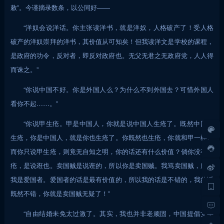
敕”。今谨摘录数条，以公同好——
“洋奴会说洋话。你主张读洋书，就是洋奴，人格破产了！受人格
破产的洋奴崇拜的洋书，其价值从可知矣！但我读洋文是学校的课程，
是政府的功令，反对者，即反对政府也。无父无君之无政府党，人人得
而诛之。”
“你说中国不好。你是外国人么？为什么不到外国去？可惜外国人
看你不起……。”
“你说甲生疮。甲是中国人，你就是说中国人生疮了。既然中国人
生疮，你是中国人，就是你也生疮了。你既然也生疮，你就和甲一样。
而你只说甲生疮，则竟无自知之明，你的话还有什么价值？倘你没有生
疮，是说诳也。卖国贼是说诳的，所以你是卖国贼。我骂卖国贼，所以
我是爱国者。爱国者的话是最有价值的，所以我的话是不错的，我的话
既然不错，你就是卖国贼无疑了！”
“自由结婚未免太过激了。其实，我也并非老顽固，中国提倡女学