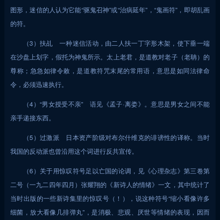
图形，迷信的人认为它能“驱鬼召神”或“治病延年”，“鬼画符”，即胡乱画
的符。
（3）扶乩 一种迷信活动，由二人扶一丁字形木架，使下垂一端
在沙盘上划字，假托为神鬼所示。太上老君，是道教对老子（老聃）的
尊称；急急如律令敕，是道教符咒末尾的常用语，意思是如同法律命
令，必须迅速执行。
（4）“男女授受不亲” 语见《孟子·离娄》。意思是男女之间不能
亲手递接东西。
（5）过激派 日本资产阶级对布尔什维克的诽谤性的译称。当时
我国的反动派也曾沿用这个词进行反共宣传。
（6）关于用惊叹符号足以亡国的论调，见《心理杂志》第三卷第
二号（一九二四年四月）张耀翔的《新诗人的情绪》一文，其中统计了
当时出版的一些新诗集里的惊叹号（！），说这种符号“缩小看像许多
细菌，放大看像几排弹丸”，是消极、悲观、厌世等情绪的表现，因而