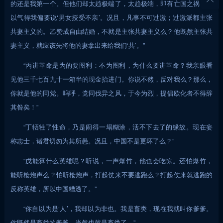
的还是我第一个。但他们却太趋极端了，太趋极端，即有亡国之祸，所
以气得我偏要说‘男女授受不亲’。况且，凡事不可过激；过激派都主张
共妻主义的。乙赞成自由结婚，不就是主张共妻主义么？他既然主张共
妻主义，就应该先将他的妻拿出来给我们‘共’。”
“丙讲革命是为的要图利：不为图利，为什么要讲革命？我亲眼看
见他三千七百九十一箱半的现金抬进门。你说不然，反对我么？那么，
你就是他的同党。呜呼，党同伐异之风，于今为烈，提倡欧化者不得辞
其咎矣！”
“丁牺牲了性命，乃是闹得一塌糊涂，活不下去了的缘故。现在妄
称志士，诸君切勿为其所愚。况且，中国不是更坏了么？”
“戊能算什么英雄呢？听说，一声爆竹，他也会吃惊。还怕爆竹，
能听枪炮声么？怕听枪炮声，打起仗来不要逃跑么？打起仗来就逃跑的
反称英雄，所以中国糟透了。”
“你自以为是‘人’，我却以为非也。我是畜类，现在我就叫你爹爹。
你既然是畜类的爹爹，当然也就是畜类了。”