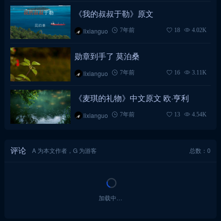
《我的叔叔于勒》原文
lixianguo
7年前
18
4.02K
勋章到手了 莫泊桑
lixianguo
7年前
16
3.11K
《麦琪的礼物》中文原文 欧·亨利
lixianguo
7年前
13
4.54K
评论
A 为本文作者，G 为游客
总数：0
加载中…