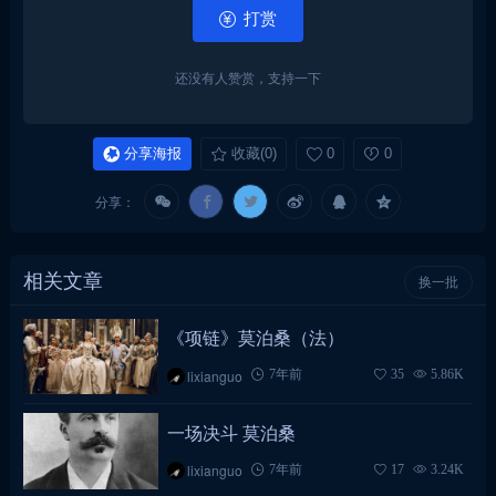
打赏
还没有人赞赏，支持一下
分享海报
收藏
(0)
0
0
分享：
相关文章
换一批
《项链》莫泊桑（法）
lixianguo
7年前
35
5.86K
一场决斗 莫泊桑
lixianguo
7年前
17
3.24K