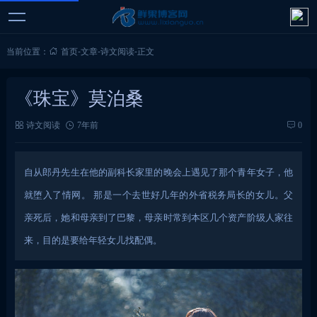
当前位置：
首页
-
文章
-
诗文阅读
-
正文
《珠宝》莫泊桑
诗文阅读
7年前
0
自从郎丹先生在他的副科长家里的晚会上遇见了那个青年女子，他
就堕入了情网。 那是一个去世好几年的外省税务局长的女儿。父
亲死后，她和母亲到了巴黎，母亲时常到本区几个资产阶级人家往
来，目的是要给年轻女儿找配偶。