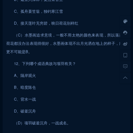
C、孤舟蓑笠翁，独钓寒江雪
D、接天莲叶无穷碧，映日荷花别样红
（C）水墨画追求意境，一般不用太艳的颜色来表现，所以落霞和
荷花都没办法表现得很好，水墨画体现不出月光洒在地上的样子，所以
更不可能是B。
12、下列哪个成语典故与项羽有关？
A、隔岸观火
B、暗度陈仓
C、背水一战
D、破釜沉舟
（D）项羽破釜沉舟，一战成名。