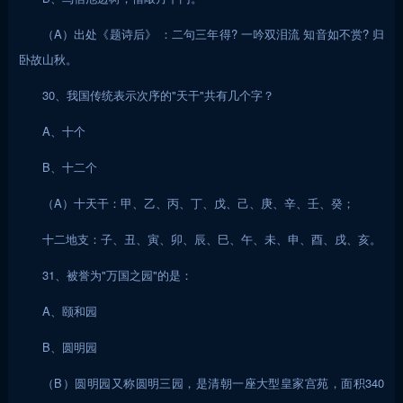
（A）出处《题诗后》 ：二句三年得? 一吟双泪流 知音如不赏? 归
卧故山秋。
30、我国传统表示次序的"天干"共有几个字？
A、十个
B、十二个
（A）十天干：甲、乙、丙、丁、戊、己、庚、辛、壬、癸；
十二地支：子、丑、寅、卯、辰、巳、午、未、申、酉、戌、亥。
31、被誉为"万国之园"的是：
A、颐和园
B、圆明园
（B）圆明园又称圆明三园，是清朝一座大型皇家宫苑，面积340