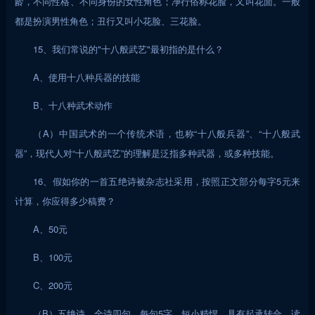
龄，不同性格、不同身份的女性角色；净行俗称花脸，又叫花面。一般
都是扮演男性角色；丑行又叫小花脸、三花脸。
15、我们常说的"十八般武艺"最初指的是什么？
A、使用十八种兵器的技能
B、十八种武术动作
（A）中国武术的一个传统术语，也称“十八般兵器”、“十八般武
器”，现代人对“十八般武艺”的理解是泛指多种武器，或多种技能。
16、假如你的一首五绝诗被杂志社采用，按照正文部分每字5元来
计算，你应得多少稿费？
A、50元
B、100元
C、200元
（B）五绝诗，全诗四句，每句5字，短小精悍，具有起承转合，读