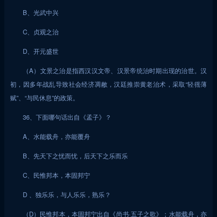
B、光武中兴
C、贞观之治
D、开元盛世
（A）文景之治是指西汉汉文帝、汉景帝统治时期出现的治世。汉
初，因多年战乱导致社会经济凋敝，汉廷推崇黄老治术，采取“轻徭薄
赋”、“与民休息”的政策。
36、下面哪句话出自《孟子》？
A、水能载舟，亦能覆舟
B、先天下之忧而忧，后天下之乐而乐
C、民惟邦本，本固邦宁
D 、独乐乐，与人乐乐，熟乐？
（D）民惟邦本，本固邦宁出自《尚书·五子之歌》；水能载舟，亦