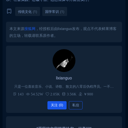
传统文化
(1)
国学常识
(1)
本文来源
搜狐网
，经授权后由lixianguo发布，观点不代表鲜果博客
的立场，转载请联系原作者。
lixianguo
只是一位喜欢音乐、小说、诗歌、散文的八零后伪程序员。一不小
心入了wordpress的坑，从此一发不可收拾！每天以折腾主题代码为
143
54.52W
2.05K
3.56K
￥900
乐。
关注
(0)
私信