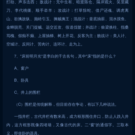
打劫、声东击西； 敌战计：无中生有、暗渡陈仓、隔岸观火、笑里藏
刀、李代桃僵、顺手牵羊； 攻战计：打草惊蛇、借尸还魂、调虎离
山、欲擒故纵、抛砖引玉、擒贼擒王；混战计：釜底抽薪、混水摸鱼、
金蝉脱壳、关门捉贼、远交近攻、假道伐虢；并战计：偷梁换柱、指桑
骂槐、假痴不癫、上屋抽梯、树上开花、反客为主；败战计：美人计、
空城计、反间计、苦肉计、连环计、走为上。
7、"床前明月光"是李白的千古名句，其中"床"指的是什么？
A、窗户
B、卧具
C、井上的围栏
（C）围栏是传统解释，但目前存在争论，有以下几种说法。
一指井栏，古代井栏有数米高，成方框形围住井口，防止人跌入井
内，这方框形既像四堵墙，又像古代的床。二“窗”的通假字。三取本
义，即坐卧的器具。