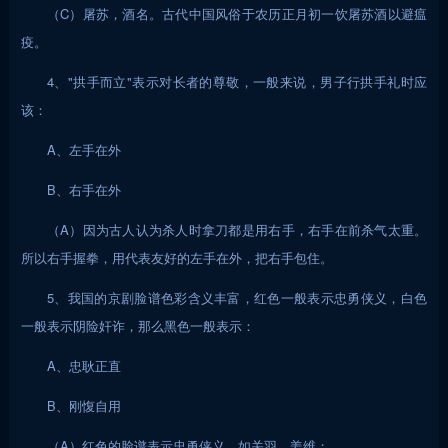
（C）屠苏，酒名。古代中国风俗于农历正月初一饮屠苏酒以避瘟
疫。
4、"拱手而立"表示对长者的尊敬，一般来说，男子行拱手礼时应
该：
A、左手在外
B、右手在外
（A）因为古人认为杀人时拿刀都是用右手，右手在前杀气太重。
所以右手握拳，用代表友好的左手在外，把右手包住。
5、我国的京剧脸谱色彩含义丰富，红色一般表示忠勇侠义，白色
一般表示阴险奸诈，那么黑色一般表示：
A、忠耿正直
B、刚愎自用
（A）红色的脸谱表示忠勇侠义，如关羽、姜维；