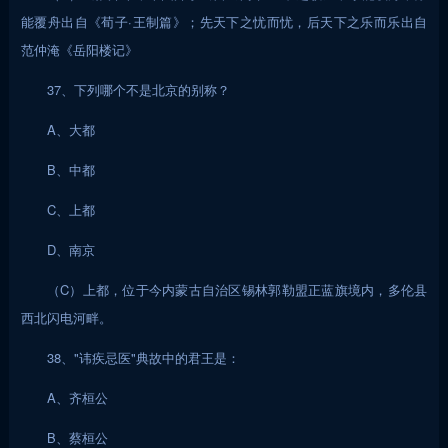
能覆舟出自《荀子·王制篇》；先天下之忧而忧，后天下之乐而乐出自
范仲淹《岳阳楼记》
37、下列哪个不是北京的别称？
A、大都
B、中都
C、上都
D、南京
（C）上都，位于今内蒙古自治区锡林郭勒盟正蓝旗境内，多伦县
西北闪电河畔。
38、"讳疾忌医"典故中的君王是：
A、齐桓公
B、蔡桓公