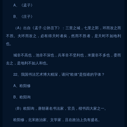
A、《孟子》
B、《庄子》
（A）出自《孟子·公孙丑下》：三里之城，七里之郭，环而攻之而
不胜。夫环而攻之，必有得天时者矣，然而不胜者，是天时不如地利
也。
城非不高也，池非不深也，兵革非不坚利也，米粟非不多也，委而
去之，是地利不如人和也。
22、我国书法艺术博大精深，请问"欧体"是指谁的字体？
A、欧阳修
B、欧阳询
（B）欧阳询，唐朝著名书法家，官员，楷书四大家之一。
欧阳修，北宋政治家、文学家，且在政治上负有盛名。