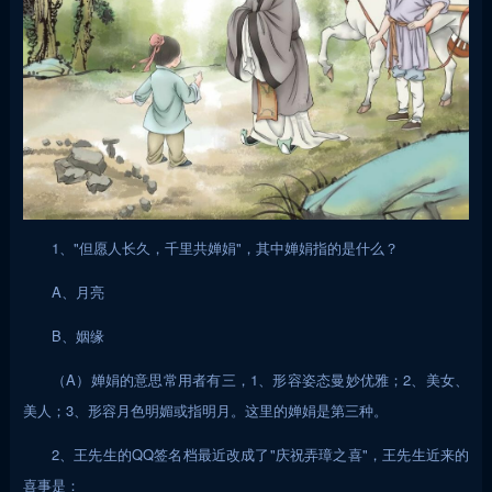
1、"但愿人长久，千里共婵娟"，其中婵娟指的是什么？
A、月亮
B、姻缘
（A）婵娟的意思常用者有三，1、形容姿态曼妙优雅；2、美女、
美人；3、形容月色明媚或指明月。这里的婵娟是第三种。
2、王先生的QQ签名档最近改成了"庆祝弄璋之喜"，王先生近来的
喜事是：