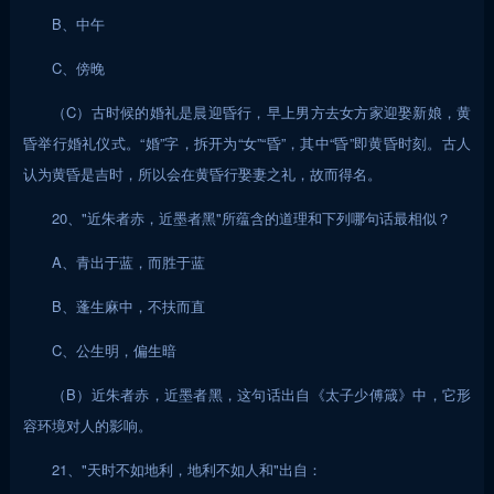
B、中午
C、傍晚
（C）古时候的婚礼是晨迎昏行，早上男方去女方家迎娶新娘，黄
昏举行婚礼仪式。“婚”字，拆开为“女”“昏”，其中“昏”即黄昏时刻。古人
认为黄昏是吉时，所以会在黄昏行娶妻之礼，故而得名。
20、"近朱者赤，近墨者黑"所蕴含的道理和下列哪句话最相似？
A、青出于蓝，而胜于蓝
B、蓬生麻中，不扶而直
C、公生明，偏生暗
（B）近朱者赤，近墨者黑，这句话出自《太子少傅箴》中，它形
容环境对人的影响。
21、"天时不如地利，地利不如人和"出自：