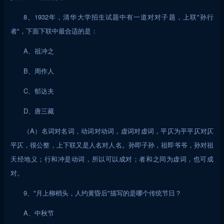
8、1932年，清华大学招生试题中有一道对对子题，上联"孙行
者"，下面下联中最合适的是：
A、祖冲之
B、周作人
C、郁达夫
D、唐三藏
（A）名词对名词，动词对动词，虚词对虚词，平仄为平平仄对仄
平仄，很公整，上下联又是人名对人名。孙即子孙，祖即爷爷，孙对祖
天经地义；行和冲是动词，所以可以成对；者和之同为虚词，也可成
对。
9、"月上柳梢头，人约黄昏后"描写的是哪个传统节日？
A、中秋节