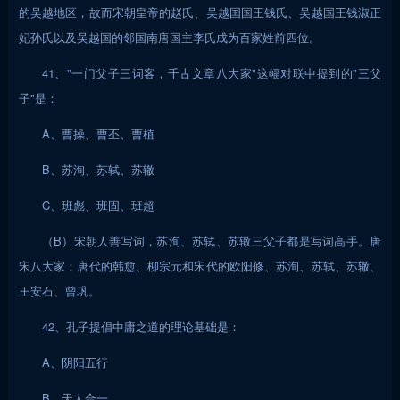
的吴越地区，故而宋朝皇帝的赵氏、吴越国国王钱氏、吴越国王钱淑正
妃孙氏以及吴越国的邻国南唐国主李氏成为百家姓前四位。
41、"一门父子三词客，千古文章八大家"这幅对联中提到的"三父
子"是：
A、曹操、曹丕、曹植
B、苏洵、苏轼、苏辙
C、班彪、班固、班超
（B）宋朝人善写词，苏洵、苏轼、苏辙三父子都是写词高手。唐
宋八大家：唐代的韩愈、柳宗元和宋代的欧阳修、苏洵、苏轼、苏辙、
王安石、曾巩。
42、孔子提倡中庸之道的理论基础是：
A、阴阳五行
B、天人合一