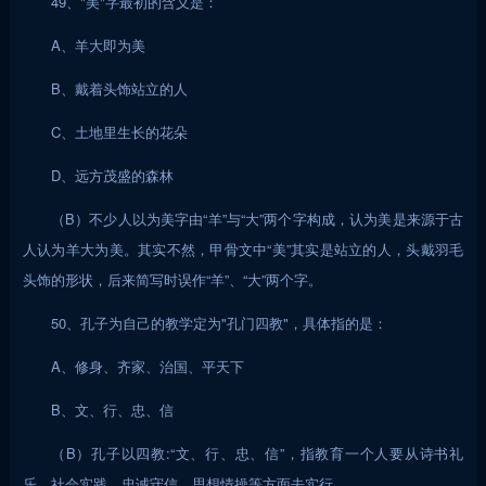
49、"美"字最初的含义是：
A、羊大即为美
B、戴着头饰站立的人
C、土地里生长的花朵
D、远方茂盛的森林
（B）不少人以为美字由“羊”与“大”两个字构成，认为美是来源于古
人认为羊大为美。其实不然，甲骨文中“美”其实是站立的人，头戴羽毛
头饰的形状，后来简写时误作“羊”、“大”两个字。
50、孔子为自己的教学定为"孔门四教"，具体指的是：
A、修身、齐家、治国、平天下
B、文、行、忠、信
（B）孔子以四教:“文、行、忠、信”，指教育一个人要从诗书礼
乐、社会实践、忠诚守信、思想情操等方面去实行。