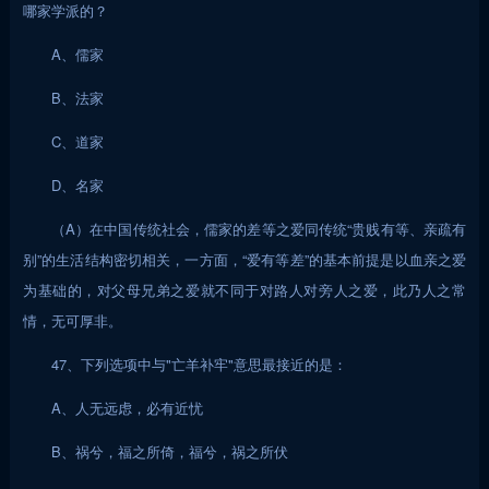
哪家学派的？
A、儒家
B、法家
C、道家
D、名家
（A）在中国传统社会，儒家的差等之爱同传统“贵贱有等、亲疏有
别”的生活结构密切相关，一方面，“爱有等差”的基本前提是以血亲之爱
为基础的，对父母兄弟之爱就不同于对路人对旁人之爱，此乃人之常
情，无可厚非。
47、下列选项中与"亡羊补牢"意思最接近的是：
A、人无远虑，必有近忧
B、祸兮，福之所倚，福兮，祸之所伏