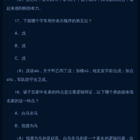
起来感到刚劲有力。
17、下面哪个字常用作表示顺序的第五位？
A、戊
B、戍
C、戌
（A）戊读wù，天干甲乙丙丁戊；加横xū，地支亥字前位戌；加点
shù，军队防守去卫戍。
18、诸子百家中名家的特点是注重逻辑辩证，以下哪个典故能体现
名家的这一特点？
A、白马非马
B、指鹿为马
（A）指鹿为马的是赵高。白马非马则是一个著名的逻辑问题，出