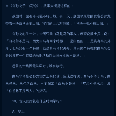
自《公孙龙子·白马论》，故事大概是这样的：
战国时一城有令马匹不得出城。有一天，赵国平原君的食客公孙龙
带着一匹白马正要出城。守门的士兵对他说：「马匹一概不得出城。」
公孙龙心生一计，企图歪曲白马是马的事实，希望说服士兵，说：
「白马并不是马。因为白马有两个特徵，一是白色的，二是具有马的外
形，但马只有一个特徵，就是具有马的外形。具有两个特徵的白马怎会
是只具有一个特徵的马呢？所以白马根本就不是马。」
愚鲁的士兵因无法应对，唯有放行。
白马非马是公孙龙惚弄士兵的话，应该这样说，白马不等于马，白
马是马。马包含白马。不要闹出「白马不是马」「苹果不是水果」及
「你爸爸不是男人」的笑话。
19、古人的婚礼在什么时间举行？
A、早上