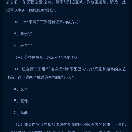
多公顷，有“万园之园”之称。清帝每到盛夏就来到这里避暑、听政，处
理军政事务，因此也称“夏宫”。
32、"水"字属于下列哪种汉字构成方式？
A、象形字
B、表意字
（A）是整体象形，水流动的波纹形状。
33、现在我们常用"阳春白雪"和"下里巴人"指代高雅和通俗的文艺
作品，请问这两个成语最初指的是什么？
A、文章
B、画作
C、乐曲
（C）阳春白雪最早指战国时代楚国的一种较高级的歌曲；下里巴