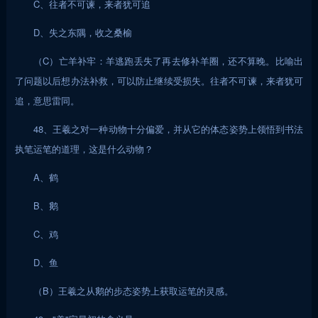
C、往者不可谏，来者犹可追
D、失之东隅，收之桑榆
（C）亡羊补牢：羊逃跑丢失了再去修补羊圈，还不算晚。比喻出
了问题以后想办法补救，可以防止继续受损失。往者不可谏，来者犹可
追，意思雷同。
48、王羲之对一种动物十分偏爱，并从它的体态姿势上领悟到书法
执笔运笔的道理，这是什么动物？
A、鹤
B、鹅
C、鸡
D、鱼
（B）王羲之从鹅的步态姿势上获取运笔的灵感。