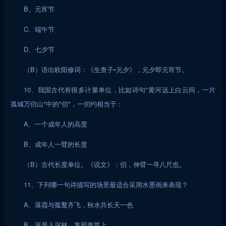
B、元宵节
C、端午节
D、七夕节
（B）语出欧阳修词：《生查子•元夕》，元夕即元宵节。
10、我国古代有很多计量单位，比如诗句"黄河远上白云间，一片
孤城万仞山"中的"仞"，一仞约相当于：
A、一个成年人的高度
B、成年人一臂的长度
（B）古代长度单位。《说文》：仞，伸臂一寻八尺也。
11、下列哪一句诗描写的场景最适合采用水墨画来表现？
A、落霞与孤鹜齐飞，秋水共长天一色
B、返景入深林，复照青苔上