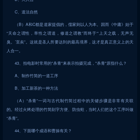
C、道法自然
（B）A和C都是道家提倡的，儒家则以人为本。因而《中庸》始于
“天命之谓性，率性之谓道，修道之谓教”而终于“‘上天之载，无声无
臭。’至矣”。这就是圣人所要达到的最高境界，这才是真正意义上的天
人合一。
43、拍电影时常用的"杀青"来表示拍摄完成，"杀青"原指什么？
A、制作竹简的一道工序
B、加工新茶的一种方法
（A）“杀青”一词与古代制竹简过程中的关键步骤是非常有关联
的。经过火烤处理的竹简刻字方便、防虫蛀，当时人们把这个工序叫做
“杀青”。
44、下面哪个成语和曹操有关？