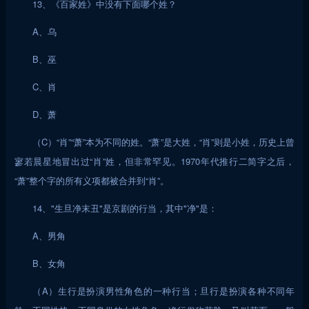
13、《百家姓》中没有下面哪个姓？
A、乌
B、巫
C、肖
D、萧
（C）“肖”“萧”本为不同的姓。“萧”是大姓，“肖”则是小姓，历史上曾
寥若晨星地冒出过“肖”姓，但非常罕见。1970年代推行二简字之后，
“萧”整个字的所有义项都被合并到“肖”。
14、"生旦净末丑"是京剧的行当，其中"净"是：
A、男角
B、女角
（A）生行是扮演男性角色的一种行当；旦行是扮演各种不同年