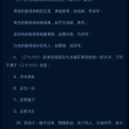
黑色的脸谱表刚烈正直、勇猛鲁莽，如包拯、李逵等；
黄色的脸谱表凶狠残暴，如宇文成都、典韦；
蓝绿色的脸谱表粗豪暴躁，如窦尔敦、马武等；
白色的脸谱表奸臣坏人，如曹操、赵高等。
6、《三十六计》是体现我国古代卓越军事思想的一部兵书，下列
不属于《三十六计》的是：
A、浑水摸鱼
B、反戈一击
C、笑里藏刀
D、反客为主
（B）胜战计：瞒天过海、围魏救赵、借刀杀人、以逸待劳、趁火