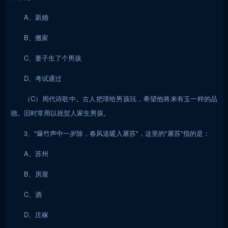
A、新婚
B、搬家
C、妻子生了个男孩
D、考试通过
（C）周代诗歌中。古人把璋给男孩玩，希望他将来有玉一样的品
德。旧时常用以祝贺人家生男孩。
3、"爆竹声中一岁除，春风送暖入屠苏"，这里的"屠苏"指的是：
A、苏州
B、房屋
C、酒
D、庄稼