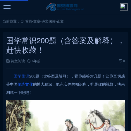
当前位置：
首页
-
文章
-
诗文阅读
-
正文
国学常识200题（含答案及解释），
赶快收藏！
诗文阅读
6年前
0
国学常识
200题（含答案及解释），看你能答对几题！让你真切感
受中国
传统文化
的博大精深，能充实你的知识库，扩展你的视野，快来
测试一下吧吧！