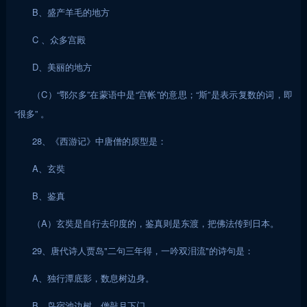
B、盛产羊毛的地方
C 、众多宫殿
D、美丽的地方
（C）“鄂尔多”在蒙语中是“宫帐”的意思；“斯”是表示复数的词，即
“很多” 。
28、《西游记》中唐僧的原型是：
A、玄奘
B、鉴真
（A）玄奘是自行去印度的，鉴真则是东渡，把佛法传到日本。
29、唐代诗人贾岛"二句三年得，一吟双泪流"的诗句是：
A、独行潭底影，数息树边身。
B、鸟宿池边树，僧敲月下门。