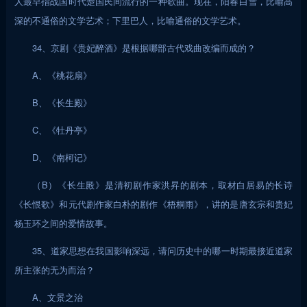
人最早指战国时代楚国民间流行的一种歌曲。现在，阳春白雪，比喻高
深的不通俗的文学艺术；下里巴人，比喻通俗的文学艺术。
34、京剧《贵妃醉酒》是根据哪部古代戏曲改编而成的？
A、《桃花扇》
B、《长生殿》
C、《牡丹亭》
D、《南柯记》
（B）《长生殿》是清初剧作家洪昇的剧本，取材白居易的长诗
《长恨歌》和元代剧作家白朴的剧作《梧桐雨》，讲的是唐玄宗和贵妃
杨玉环之间的爱情故事。
35、道家思想在我国影响深远，请问历史中的哪一时期最接近道家
所主张的无为而治？
A、文景之治