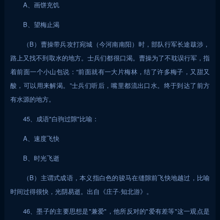
A、画饼充饥
B、望梅止渴
（B）曹操带兵攻打宛城（今河南南阳）时，部队行军长途跋涉，
路上又找不到取水的地方。士兵们都很口渴。曹操为了不耽误行军，指
着前面一个小山包说：“前面就有一大片梅林，结了许多梅子，又甜又
酸，可以用来解渴。”士兵们听后，嘴里都流出口水。终于到达了前方
有水源的地方。
45、成语"白驹过隙"比喻：
A、速度飞快
B、时光飞逝
（B）主谓式成语，本义指白色的骏马在缝隙前飞快地越过，比喻
时间过得很快，光阴易逝。出自《庄子·知北游》。
46、墨子的主要思想是"兼爱"，他所反对的"爱有差等"这一观点是