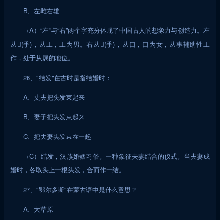
B、左雌右雄
（A）“左”与“右”两个字充分体现了中国古人的想象力与创造力。左
从(手)，从工，工为男。右从(手)，从口，口为女，从事辅助性工
作，处于从属的地位。
26、"结发"在古时是指结婚时：
A、丈夫把头发束起来
B、妻子把头发束起来
C、把夫妻头发束在一起
（C）结发，汉族婚姻习俗。一种象征夫妻结合的仪式。当夫妻成
婚时，各取头上一根头发，合而作一结。
27、"鄂尔多斯"在蒙古语中是什么意思？
A、大草原