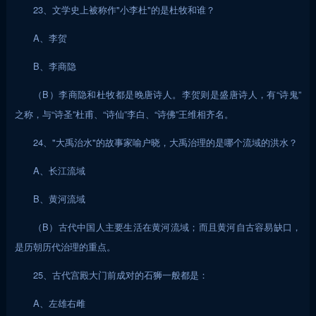
23、文学史上被称作"小李杜"的是杜牧和谁？
A、李贺
B、李商隐
（B）李商隐和杜牧都是晚唐诗人。李贺则是盛唐诗人，有“诗鬼”
之称，与“诗圣”杜甫、“诗仙”李白、“诗佛”王维相齐名。
24、"大禹治水"的故事家喻户晓，大禹治理的是哪个流域的洪水？
A、长江流域
B、黄河流域
（B）古代中国人主要生活在黄河流域；而且黄河自古容易缺口，
是历朝历代治理的重点。
25、古代宫殿大门前成对的石狮一般都是：
A、左雄右雌