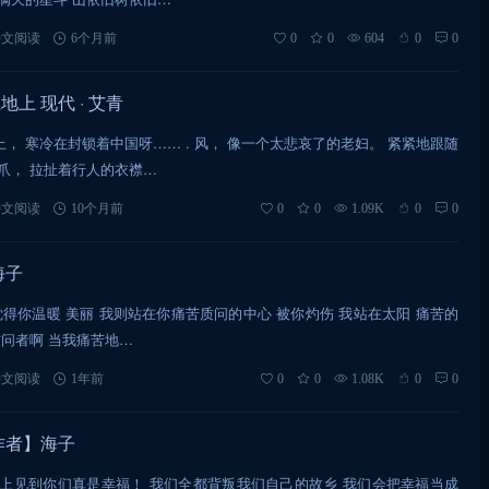
诗文阅读
6个月前
0
0
604
0
0
上 现代 · 艾青
， 寒冷在封锁着中国呀…… . 风， 像一个太悲哀了的老妇。 紧紧地跟随
爪， 拉扯着行人的衣襟…
诗文阅读
10个月前
0
0
1.09K
0
0
海子
觉得你温暖 美丽 我则站在你痛苦质问的中心 被你灼伤 我站在太阳 痛苦的
质问者啊 当我痛苦地…
诗文阅读
1年前
0
0
1.08K
0
0
作者】海子
海上见到你们真是幸福！ 我们全都背叛我们自己的故乡 我们会把幸福当成