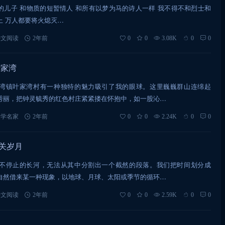
的儿子 和物质的短暂情人 和所有以梦为马的诗人一样 我不得不和烈士和
上 万人都要将火熄灭…
诗文阅读
2年前
0
0
3.08K
0
0
叶家湾
湾镇叶家湾村有一种独特的魅力吸引了我的眼球。这里巍巍群山连绵起
秀丽，把钟灵毓秀的红色村庄紧紧搂在怀抱中，如一股沁…
文学名家
2年前
0
0
2.24K
0
0
无关岁月
不停止的长河，无法从其中分割出一个截然的段落。我们把时间划分成
自然借来某一种现象，以地球、月球、太阳或季节的循环…
诗文阅读
2年前
0
0
2.59K
0
0