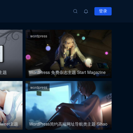
登录
wordpress
wordpress
s主题
WordPress 免费杂志主题 Start Magazine
wordpress
WordPr
客主题：Sweet主题
特效
s博客主题：Sweet主题，这款主
超炫 CSS3 旋
weet主题
WordPress简约高端网址导航类主题 Slhao
适合认真写博客的…
当然颜色可以自定