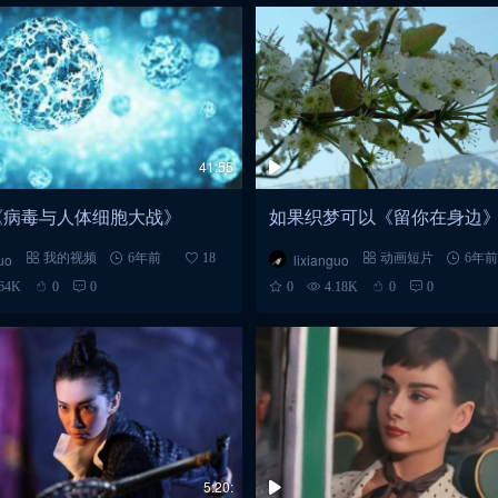
41:55
《病毒与人体细胞大战》
如果织梦可以《留你在身边
uo
lixianguo
我的视频
6年前
18
动画短片
6年前
.64K
0
0
0
4.18K
0
0
5:20: