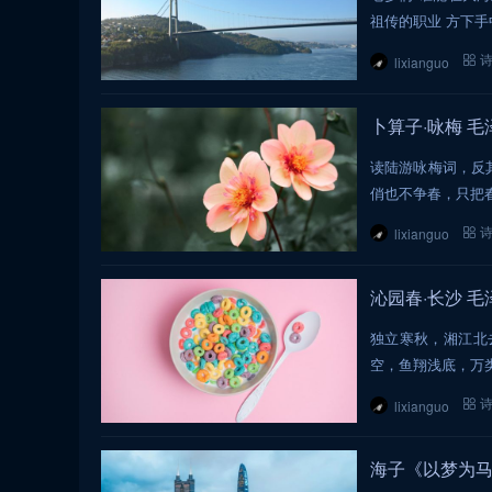
祖传的职业 方下手
lixianguo
卜算子·咏梅 毛
读陆游咏梅词，反
俏也不争春，只把
lixianguo
沁园春·长沙 毛
独立寒秋，湘江北
空，鱼翔浅底，万
lixianguo
海子《以梦为马