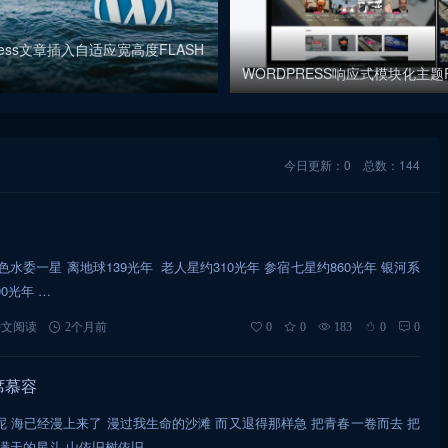
Press文章插入自适应宽高度FLASH
WORDPRESS响应式模块化主题R
今日更新：0
总数：144
水委一星 离地球139光年 ​ 老人星约310光年 参宿七星约860光年 银河系
0光年 ​…
诗文阅读
2个月前
0
0
183
0
0
席慕容
 海已经漫上来了 漫过我生命的沙滩 而又退得那样急 把青春一卷而去 把
满天的星斗 山依旧树依旧…