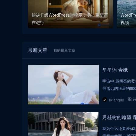
解决升级WordPress时提示：另一更新正
Word
在进行
视频
最新文章
我的最新文章
星星谣 青娥
宇宙中 最明亮的蓝色
最遥远的恒星约800
lixianguo
月桂树的愿望 
我为什么还要爱你呢
青春一卷而去 洒下