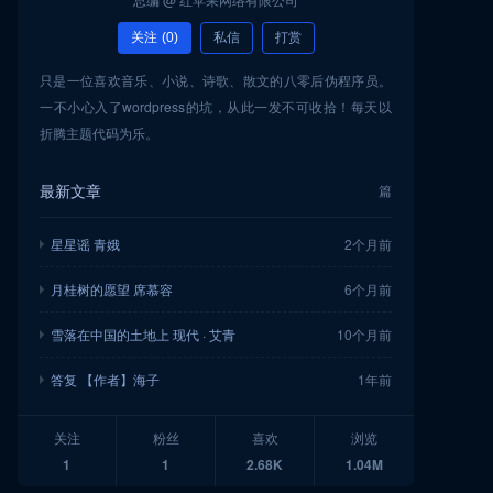
关注
(0)
私信
打赏
只是一位喜欢音乐、小说、诗歌、散文的八零后伪程序员。
一不小心入了wordpress的坑，从此一发不可收拾！每天以
折腾主题代码为乐。
最新文章
篇
星星谣 青娥
2个月前
月桂树的愿望 席慕容
6个月前
雪落在中国的土地上 现代 · 艾青
10个月前
答复 【作者】海子
1年前
关注
粉丝
喜欢
浏览
1
1
2.68K
1.04M