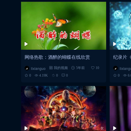
网络热歌：酒醉的蝴蝶在线欣赏
纪录片
lixianguo
lixiang
我的视频
5年前
10
0
4.19K
0
0
0
6
0: