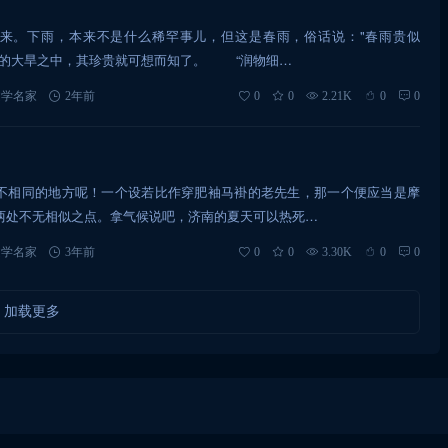
来。下雨，本来不是什么稀罕事儿，但这是春雨，俗话说："春雨贵似
见的大旱之中，其珍贵就可想而知了。 “润物细…
文学名家
2年前
0
0
2.21K
0
0
不相同的地方呢！一个设若比作穿肥袖马褂的老先生，那一个便应当是摩
两处不无相似之点。拿气候说吧，济南的夏天可以热死…
文学名家
3年前
0
0
3.30K
0
0
加载更多