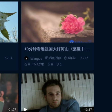
03:44
》
10分钟看遍祖国大好河山《盛世中
华》
lixianguo
14
我的视频
6年前
12
0
7.77K
0
0
01:27
13:37