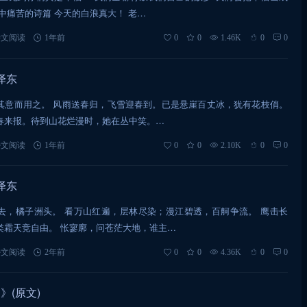
中痛苦的诗篇 今天的白浪真大！ 老…
诗文阅读
1年前
0
0
1.46K
0
0
泽东
其意而用之。 风雨送春归，飞雪迎春到。已是悬崖百丈冰，犹有花枝俏。
春来报。待到山花烂漫时，她在丛中笑。…
诗文阅读
1年前
0
0
2.10K
0
0
泽东
去，橘子洲头。 看万山红遍，层林尽染；漫江碧透，百舸争流。 鹰击长
类霜天竞自由。 怅寥廓，问苍茫大地，谁主…
诗文阅读
2年前
0
0
4.36K
0
0
》(原文)