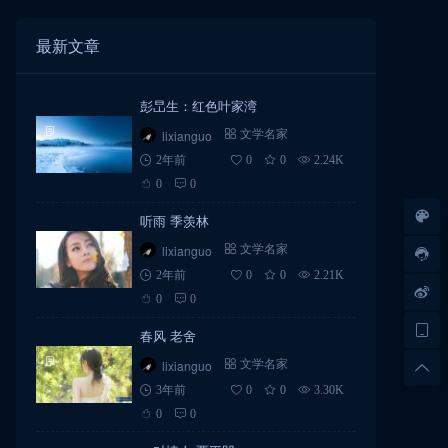
最新文章
彭旵生：红色叶家湾
lixianguo
文学名家
2年前
0
0
2.24K
0
0
听雨 季羡林
lixianguo
文学名家
2年前
0
0
2.21K
0
0
春风 老舍
lixianguo
文学名家
3年前
0
0
3.30K
0
0