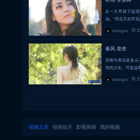
从一大早就下起雨
油。"而且又在罕
lixianguo
春风 老舍
济南与青岛是多么
登的少女。可是这
lixianguo
视频文章
动画短片
影视剪辑
我的视频