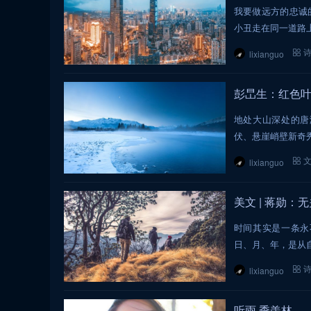
我要做远方的忠诚
小丑走在同一道路
lixianguo
彭旵生：红色
地处大山深处的唐
伏、悬崖峭壁新奇
lixianguo
美文 | 蒋勋：
时间其实是一条永
日、月、年，是从
lixianguo
听雨 季羡林